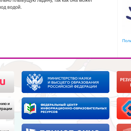
дельно плывущую льдину, так как она может
под водой.
Пол