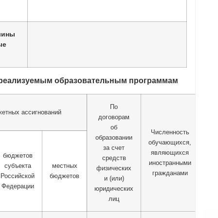
лины
ые
 реализуемым образовательным программам
По
жетных ассигнований
договорам
об
Численность
образовании
обучающихся,
за счет
являющихся
бюджетов
средств
иностранными
субъекта
местных
физических
гражданами
Российской
бюджетов
и (или)
Федерации
юридических
лиц